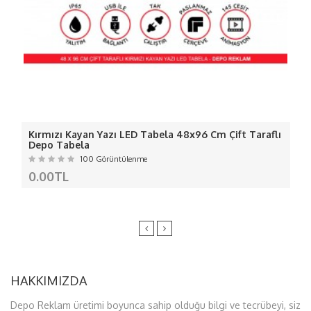
Ölçü: 30x45 cm ( İstenilen ebatta
yapılabilir.)
BU ÜRÜNDE NEDEN
BİZİ TERCİH
ETMELİSİNİZ
Kırmızı Kayan Yazı LED Tabela 48x96 Cm Çift Taraflı
Depo Tabela
100 Görüntülenme
- Ürünümüzde 1 değil 2 değil ledlerin
0.00TL
akımı ölçülerek gerektiği kadar adaptör
kullanılıyor... adaptör kullanıyoruz-
-
Renk geçişleri yoktur net renkler de
yanar.-
-Dış ortam için arkası silikonla değil 10
mm dekota kullanılır.-
HAKKIMIZDA
-Ledlerimiz kaliteli
canlı ışık
veren
sağlam ledlerdir.-
Depo Reklam üretimi boyunca sahip olduğu bilgi ve tecrübeyi, siz