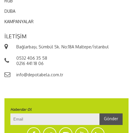
RGB
Estonya, Finlandiya, Fransa, Yunanistan,
DUBA
Macaristan, İrlanda, İtalya, Letonya, Litvanya,
Lüksemburg, Malta, Hollanda, Polonya, Portekiz,
KAMPANYALAR
Çek Cumhuriyeti, Romanya , Slovakya, Slovenya,
İsveç
İLETIŞIM
AMERİKA
Bağlarbaşı, Sümbül Sk. No:18A Maltepe/İstanbul
Amerika Birleşik Devletleri ( USA ), Kanada
0532 406 35 58
0216 441 18 06
info@depotabela.com.tr
Haberdar Ol
Gönder