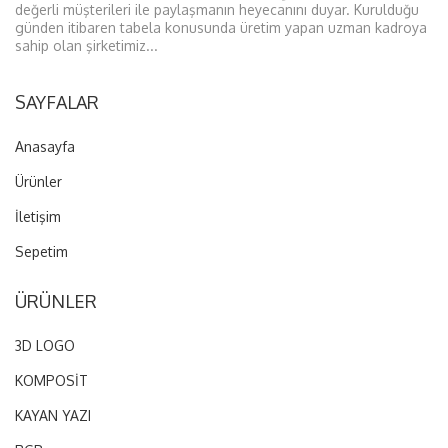
-Ledlerimizi kalkma yapmaması için arka
değerli müşterileri ile paylaşmanın heyecanını duyar. Kurulduğu
günden itibaren tabela konusunda üretim yapan uzman kadroya
plakaya sağlamlaştırıyoruz.-
sahip olan şirketimiz...
ÜRÜNÜMÜZ KALIP İMALATI
DEĞİLDİR
SAYFALAR
ÖZEL ÇALIŞMALARINIZ İÇİN
Anasayfa
LÜTFEN İRTİBATA GEÇİNİZ
NOT:
Kargo ve KDV fiyata dahil
Ürünler
değildir.
İletişim
Kargo kaynaklı gecikmelerden
Sepetim
ve Kargo da oluşan
hasarlardan firmamız sorumlu
ÜRÜNLER
değildir...
3D LOGO
KOMPOSİT
AVRUPA
KAYAN YAZI
Almanya, Avusturya, Belçika,
Bulgaristan, Hırvatistan, Danimarka, İspanya,