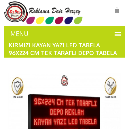
KIRMIZI KAYAN YAZI LED TABELA
96X224 CM TEK TARAFLI DEPO TABELA