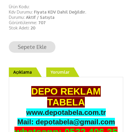
Ürün Kodu:
Kdv Durumu:
Fiyata KDV Dahil Değildir.
Durumu:
Aktif / Satışta
Görüntülenme:
707
Stok Adeti:
20
Sepete Ekle
Açıklama
Yorumlar
DEPO REKLAM
TABELA
www.depotabela.com.tr
Mail: depotabela@gmail.com