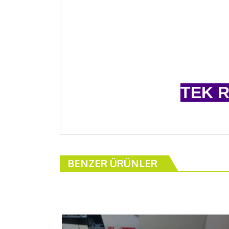
TEK R
SİZ L
BENZER ÜRÜNLER
KUR
BU ÜRÜ