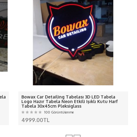
 ledlerin akımı ölçülerek gerektiği kadar adaptör kull
-
Renk geçişleri yoktur net renkler de yanar.-
ış ortam için arkası silikonla değil 10 mm dekota kulla
-Ledlerimiz kaliteli
canlı ışık veren
sağlam ledlerdir
rimizi kalkma yapmaması için arka plakaya sağlamlaşt
ÜRÜNÜMÜZ KALIP İMALATI DEĞİLDİ
ALIŞMALARINIZ İÇİN LÜTFEN İRTİBAT
NOT:
Kargo ve KDV fiyata dahil değildi
erden ve Kargo da oluşan hasarlardan f
AVRUPA
ela
Bowax Car Detailing Tabelası 3D LED Tabela
Hırvatistan, Danimarka, İspanya, Estonya, Finlandiya, Fransa, Yu
Logo Hazır Tabela Neon Etkili Işıklı Kutu Harf
Tabela 30x45cm Pleksiglass
Malta, Hollanda, Polonya, Portekiz, Çek Cumhuriyeti, Romanya 
100 Görüntülenme
AMERİKA
4999.00TL
Amerika Birleşik Devletleri ( USA ), Kanada