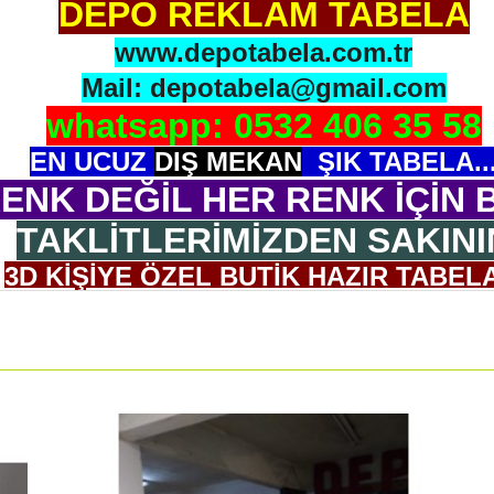
DEPO REKLAM TABELA
www.depotabela.com.tr
Mail: depotabela@gmail.com
whatsapp: 0532 406 35 58
EN UCUZ
DIŞ MEKAN
ŞIK TABELA..
ENK DEĞİL HER RENK İÇİN B
TAKLİTLERİMİZDEN SAKINI
3D KİŞİYE ÖZEL BUTİK HAZIR TABELA
OGONUZU GÖNDERİN BİZ 3D OLARAK 
ASMA APARATI ADAPTÖR İLE GELİR.
ULUMU ÇOK BASİTTİR. 5 CM KALINLIĞI VARDIR, H
Ölçü: 30x45 cm ( İstenilen ebatta yapılabilir.)
NDE NEDEN BİZİ TERCİH ET