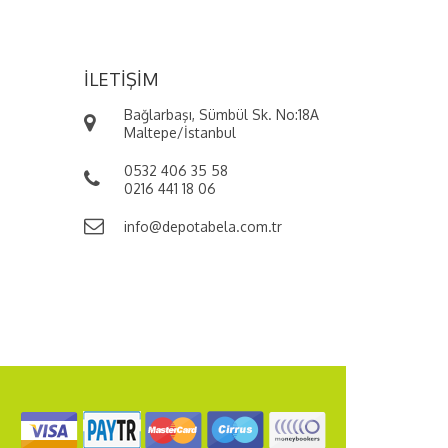
İLETIŞIM
Bağlarbaşı, Sümbül Sk. No:18A
Maltepe/İstanbul
0532 406 35 58
0216 441 18 06
info@depotabela.com.tr