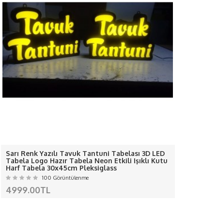
anılıyor... adaptör kullanıyoruz-
nılır.-
.-
ırıyoruz.-
R
A GEÇİNİZ
r.
irmamız sorumlu değildir...
Sarı Renk Yazılı Tavuk Tantuni Tabelası 3D LED
Çarşı 
nanistan, Macaristan, İrlanda, İtalya, Letonya,
Tabela Logo Hazır Tabela Neon Etkili Işıklı Kutu
Tabela
Harf Tabela 30x45cm Pleksiglass
30x45c
, Slovakya, Slovenya, İsveç
100 Görüntülenme
4999.00TL
4999