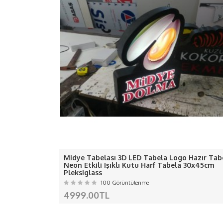
- Ürünümüzde 1 değil 2 değil
-D
-Ledle
ÖZEL Ç
Kargo kaynaklı gecikmel
Midye Tabelası 3D LED Tabela Logo Hazır Tab
Almanya, Avusturya, Belçika, Bulgaristan, 
Neon Etkili Işıklı Kutu Harf Tabela 30x45cm
Pleksiglass
Litvanya, Lüksemburg, 
100 Görüntülenme
4999.00TL