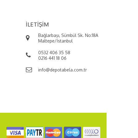
İLETIŞIM
Bağlarbaşı, Sümbül Sk. No:18A
Maltepe/İstanbul
0532 406 35 58
0216 441 18 06
info@depotabela.com.tr