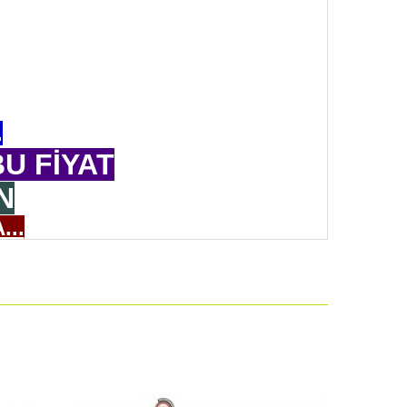
.
U FİYAT
N
...
ÜRETELİM
AFİFTİR
MELİSİNİZ