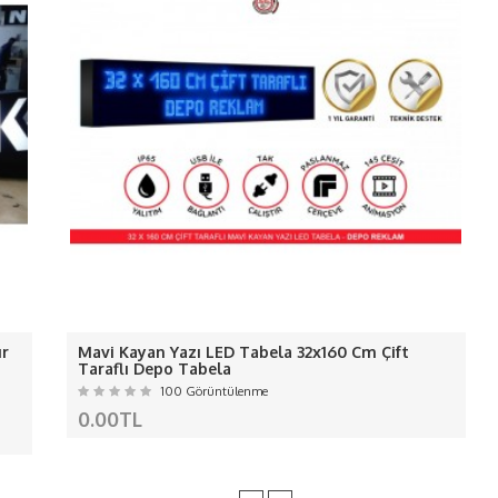
 ledlerin akımı ölçülerek gerektiği kadar adaptör kull
-
Renk geçişleri yoktur net renkler de yanar.-
ış ortam için arkası silikonla değil 10 mm dekota kulla
-Ledlerimiz kaliteli
canlı ışık veren
sağlam ledlerdir
rimizi kalkma yapmaması için arka plakaya sağlamlaşt
ÜRÜNÜMÜZ KALIP İMALATI DEĞİLDİ
ALIŞMALARINIZ İÇİN LÜTFEN İRTİBAT
NOT:
Kargo ve KDV fiyata dahil değildi
erden ve Kargo da oluşan hasarlardan f
AVRUPA
ır
Mavi Kayan Yazı LED Tabela 32x160 Cm Çift
Hırvatistan, Danimarka, İspanya, Estonya, Finlandiya, Fransa, Yu
Taraflı Depo Tabela
Malta, Hollanda, Polonya, Portekiz, Çek Cumhuriyeti, Romanya 
100 Görüntülenme
AMERİKA
0.00TL
Amerika Birleşik Devletleri ( USA ), Kanada