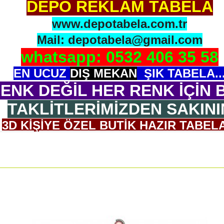
DEPO REKLAM TABELA
www.depotabela.com.tr
Mail: depotabela@gmail.com
whatsapp: 0532 406 35 58
EN UCUZ
DIŞ MEKAN
ŞIK TABELA..
ENK DEĞİL HER RENK İÇİN B
TAKLİTLERİMİZDEN SAKINI
3D KİŞİYE ÖZEL BUTİK HAZIR TABELA
OGONUZU GÖNDERİN BİZ 3D OLARAK 
ASMA APARATI ADAPTÖR İLE GELİR.
ULUMU ÇOK BASİTTİR. 5 CM KALINLIĞI VARDIR, H
Ölçü: 30x45 cm ( İstenilen ebatta yapılabilir.)
NDE NEDEN BİZİ TERCİH ET