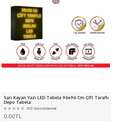
anılıyor... adaptör kullanıyoruz-
nılır.-
.-
ırıyoruz.-
R
A GEÇİNİZ
r.
irmamız sorumlu değildir...
Sarı Kayan Yazı LED Tabela 96x96 Cm Çift Taraflı
Köfte 
nanistan, Macaristan, İrlanda, İtalya, Letonya,
Depo Tabela
Neon E
Pleksi
, Slovakya, Slovenya, İsveç
100 Görüntülenme
0.00TL
4999