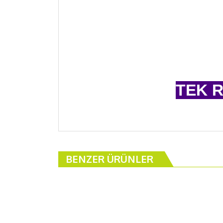
TEK R
SİZ L
BENZER ÜRÜNLER
KUR
BU ÜRÜ