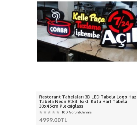
- Ürünümüzde 1 değil 2 değil
-D
-Ledle
ÖZEL Ç
Kargo kaynaklı gecikmel
Restorant Tabelaları 3D LED Tabela Logo Haz
Almanya, Avusturya, Belçika, Bulgaristan, 
Tabela Neon Etkili Işıklı Kutu Harf Tabela
30x45cm Pleksiglass
Litvanya, Lüksemburg, 
100 Görüntülenme
4999.00TL