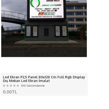
anılıyor... adaptör kullanıyoruz-
nılır.-
.-
ırıyoruz.-
R
A GEÇİNİZ
r.
irmamız sorumlu değildir...
Led Ekran P2,5 Panel 80x128 Cm Full Rgb Display
Rgb Le
nanistan, Macaristan, İrlanda, İtalya, Letonya,
Dış Mekan Led Ekran İmalat
Oynat 
, Slovakya, Slovenya, İsveç
100 Görüntülenme
0.00TL
0.00