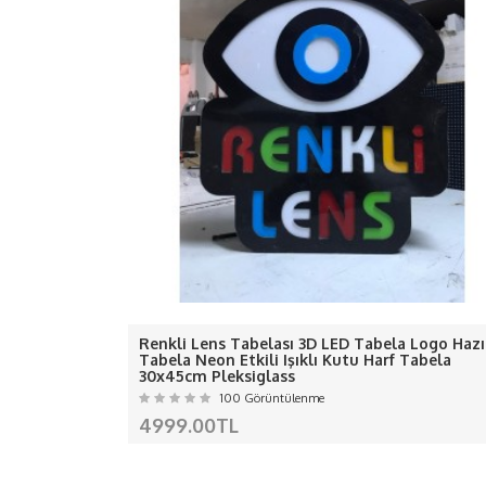
- Ürünümüzde 1 değil 2 değil
-D
-Ledle
ÖZEL Ç
Kargo kaynaklı gecikmel
Renkli Lens Tabelası 3D LED Tabela Logo Hazı
Almanya, Avusturya, Belçika, Bulgaristan, 
Tabela Neon Etkili Işıklı Kutu Harf Tabela
30x45cm Pleksiglass
Litvanya, Lüksemburg, 
100 Görüntülenme
4999.00TL