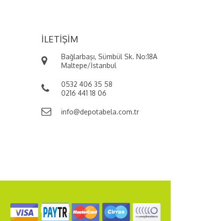
İLETIŞIM
Bağlarbaşı, Sümbül Sk. No:18A
Maltepe/İstanbul
0532 406 35 58
0216 441 18 06
info@depotabela.com.tr