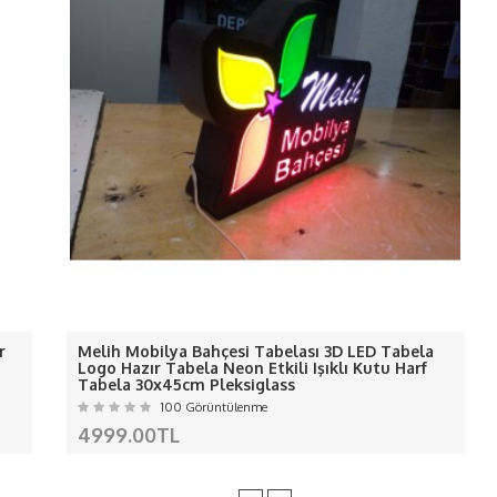
 ledlerin akımı ölçülerek gerektiği kadar adaptör kull
-
Renk geçişleri yoktur net renkler de yanar.-
ış ortam için arkası silikonla değil 10 mm dekota kulla
-Ledlerimiz kaliteli
canlı ışık veren
sağlam ledlerdir
rimizi kalkma yapmaması için arka plakaya sağlamlaşt
ÜRÜNÜMÜZ KALIP İMALATI DEĞİLDİ
ALIŞMALARINIZ İÇİN LÜTFEN İRTİBAT
NOT:
Kargo ve KDV fiyata dahil değildi
erden ve Kargo da oluşan hasarlardan f
AVRUPA
r
Melih Mobilya Bahçesi Tabelası 3D LED Tabela
Hırvatistan, Danimarka, İspanya, Estonya, Finlandiya, Fransa, Yu
Logo Hazır Tabela Neon Etkili Işıklı Kutu Harf
Tabela 30x45cm Pleksiglass
Malta, Hollanda, Polonya, Portekiz, Çek Cumhuriyeti, Romanya 
100 Görüntülenme
AMERİKA
4999.00TL
Amerika Birleşik Devletleri ( USA ), Kanada