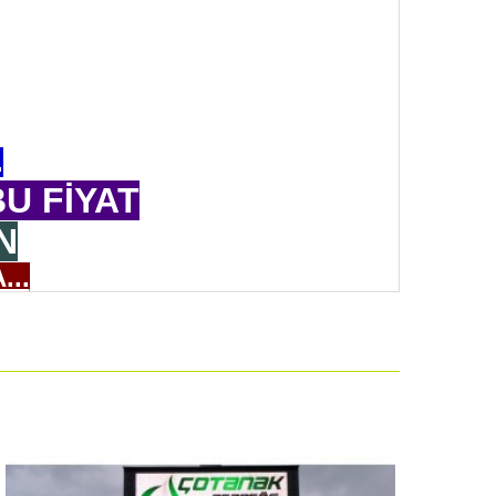
.
U FİYAT
N
...
ÜRETELİM
AFİFTİR
MELİSİNİZ