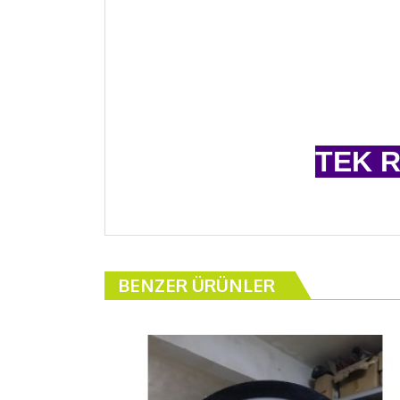
TEK R
SİZ L
BENZER ÜRÜNLER
KUR
BU ÜRÜ