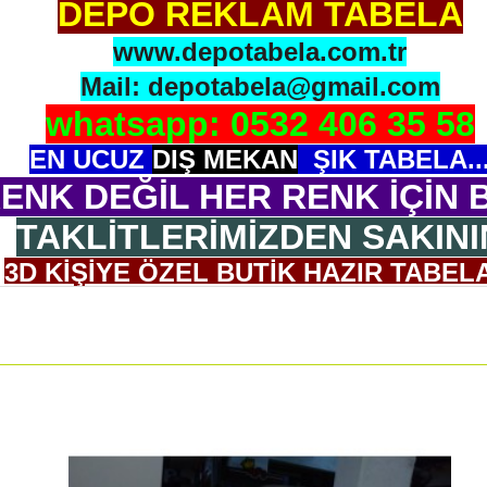
DEPO REKLAM TABELA
www.depotabela.com.tr
Mail: depotabela@gmail.com
whatsapp: 0532 406 35 58
EN UCUZ
DIŞ MEKAN
ŞIK TABELA..
ENK DEĞİL HER RENK İÇİN B
TAKLİTLERİMİZDEN SAKINI
3D KİŞİYE ÖZEL BUTİK HAZIR TABELA
OGONUZU GÖNDERİN BİZ 3D OLARAK 
ASMA APARATI ADAPTÖR İLE GELİR.
ULUMU ÇOK BASİTTİR. 5 CM KALINLIĞI VARDIR, H
Ölçü: 30x45 cm ( İstenilen ebatta yapılabilir.)
NDE NEDEN BİZİ TERCİH ET