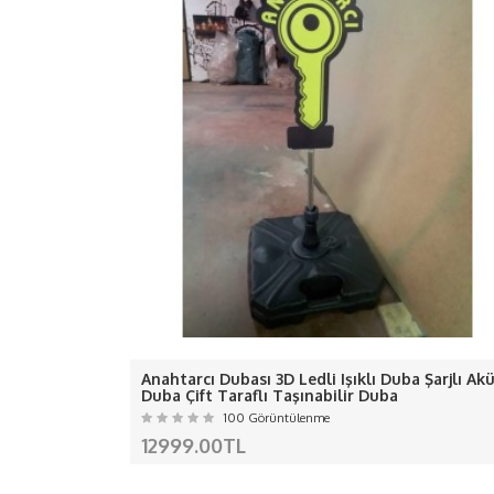
- Ürünümüzde 1 değil 2 değil
-D
-Ledle
ÖZEL Ç
Kargo kaynaklı gecikmel
Anahtarcı Dubası 3D Ledli Işıklı Duba Şarjlı Ak
Almanya, Avusturya, Belçika, Bulgaristan, 
Duba Çift Taraflı Taşınabilir Duba
Litvanya, Lüksemburg, 
100 Görüntülenme
12999.00TL