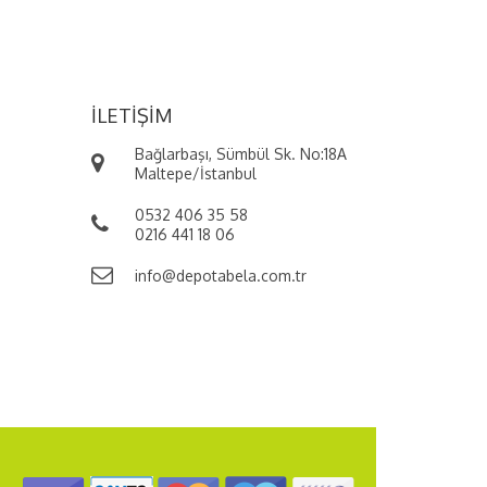
İLETIŞIM
Bağlarbaşı, Sümbül Sk. No:18A
Maltepe/İstanbul
0532 406 35 58
0216 441 18 06
info@depotabela.com.tr