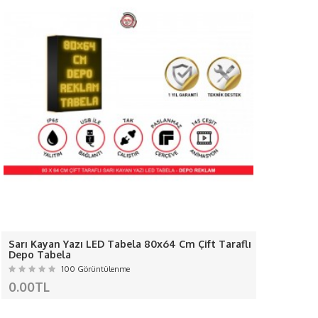
anılıyor... adaptör kullanıyoruz-
nılır.-
.-
ırıyoruz.-
R
A GEÇİNİZ
r.
irmamız sorumlu değildir...
Sarı Kayan Yazı LED Tabela 80x64 Cm Çift Taraflı
Biens
nanistan, Macaristan, İrlanda, İtalya, Letonya,
Depo Tabela
Vinil 
İmalat
, Slovakya, Slovenya, İsveç
100 Görüntülenme
0.00TL
0.00