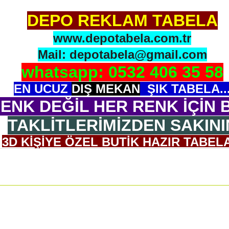
DEPO REKLAM TABELA
www.depotabela.com.tr
Mail: depotabela@gmail.com
whatsapp: 0532 406 35 58
EN UCUZ
DIŞ MEKAN
ŞIK TABELA..
ENK DEĞİL HER RENK İÇİN B
TAKLİTLERİMİZDEN SAKINI
3D KİŞİYE ÖZEL BUTİK HAZIR TABELA
OGONUZU GÖNDERİN BİZ 3D OLARAK 
ASMA APARATI ADAPTÖR İLE GELİR.
ULUMU ÇOK BASİTTİR. 5 CM KALINLIĞI VARDIR, H
Ölçü: 30x45 cm ( İstenilen ebatta yapılabilir.)
NDE NEDEN BİZİ TERCİH ET