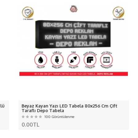
 ledlerin akımı ölçülerek gerektiği kadar adaptör kull
-
Renk geçişleri yoktur net renkler de yanar.-
ış ortam için arkası silikonla değil 10 mm dekota kulla
-Ledlerimiz kaliteli
canlı ışık veren
sağlam ledlerdir
rimizi kalkma yapmaması için arka plakaya sağlamlaşt
ÜRÜNÜMÜZ KALIP İMALATI DEĞİLDİ
ALIŞMALARINIZ İÇİN LÜTFEN İRTİBAT
NOT:
Kargo ve KDV fiyata dahil değildi
erden ve Kargo da oluşan hasarlardan f
AVRUPA
ülü
Beyaz Kayan Yazı LED Tabela 80x256 Cm Çift
Hırvatistan, Danimarka, İspanya, Estonya, Finlandiya, Fransa, Yu
Taraflı Depo Tabela
Malta, Hollanda, Polonya, Portekiz, Çek Cumhuriyeti, Romanya 
100 Görüntülenme
AMERİKA
0.00TL
Amerika Birleşik Devletleri ( USA ), Kanada