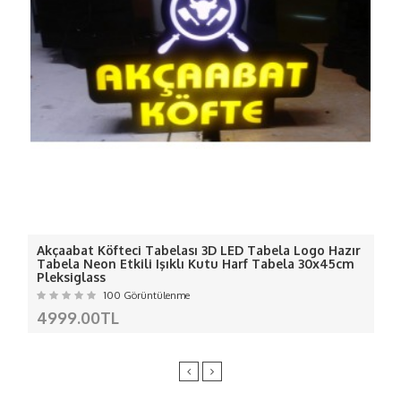
BİZ 3D OLARAK ÜRETELİM
ASMA APARATI ADAPTÖR İLE GELİR.
KURULUMU ÇOK BASİTTİR. 5 CM
KALINLIĞI VARDIR, HAFİFTİR
Ölçü: 30x45 cm ( İstenilen ebatta
yapılabilir.)
BU ÜRÜNDE NEDEN
BİZİ TERCİH
ETMELİSİNİZ
Akçaabat Köfteci Tabelası 3D LED Tabela Logo Hazır
Tabela Neon Etkili Işıklı Kutu Harf Tabela 30x45cm
Pleksiglass
- Ürünümüzde 1 değil 2 değil ledlerin
100 Görüntülenme
akımı ölçülerek gerektiği kadar adaptör
4999.00TL
kullanılıyor... adaptör kullanıyoruz-
-
Renk geçişleri yoktur net renkler de
yanar.-
-Dış ortam için arkası silikonla değil 10