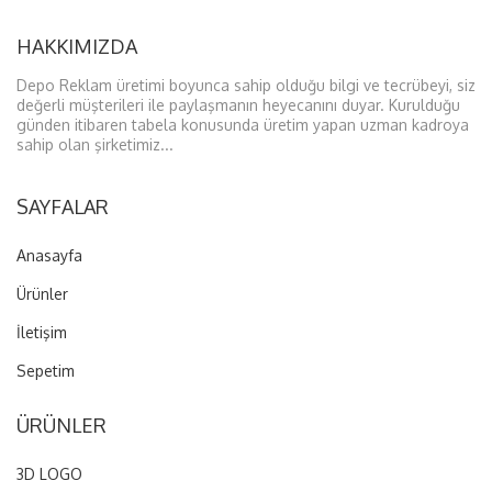
mm dekota kullanılır.-
HAKKIMIZDA
-Ledlerimiz kaliteli
canlı ışık
veren
sağlam ledlerdir.-
Depo Reklam üretimi boyunca sahip olduğu bilgi ve tecrübeyi, siz
-Ledlerimizi kalkma yapmaması için arka
değerli müşterileri ile paylaşmanın heyecanını duyar. Kurulduğu
günden itibaren tabela konusunda üretim yapan uzman kadroya
plakaya sağlamlaştırıyoruz.-
sahip olan şirketimiz...
ÜRÜNÜMÜZ KALIP İMALATI
DEĞİLDİR
SAYFALAR
ÖZEL ÇALIŞMALARINIZ İÇİN
Anasayfa
LÜTFEN İRTİBATA GEÇİNİZ
NOT:
Kargo ve KDV fiyata dahil
Ürünler
değildir.
İletişim
Kargo kaynaklı gecikmelerden
Sepetim
ve Kargo da oluşan
hasarlardan firmamız sorumlu
ÜRÜNLER
değildir...
3D LOGO