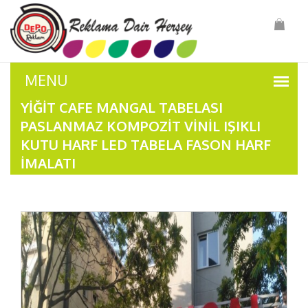
YIĞIT CAFE MANGAL TABELASI
PASLANMAZ KOMPOZIT VINIL IŞIKLI
KUTU HARF LED TABELA FASON HARF
İMALATI