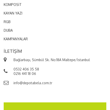
KOMPOSİT
AVRUPA
KAYAN YAZI
Almanya, Avusturya, Belçika,
Bulgaristan, Hırvatistan, Danimarka, İspanya,
RGB
Estonya, Finlandiya, Fransa, Yunanistan,
DUBA
Macaristan, İrlanda, İtalya, Letonya, Litvanya,
Lüksemburg, Malta, Hollanda, Polonya, Portekiz,
KAMPANYALAR
Çek Cumhuriyeti, Romanya , Slovakya, Slovenya,
İsveç
İLETIŞIM
AMERİKA
Bağlarbaşı, Sümbül Sk. No:18A Maltepe/İstanbul
Amerika Birleşik Devletleri ( USA ), Kanada
0532 406 35 58
0216 441 18 06
info@depotabela.com.tr