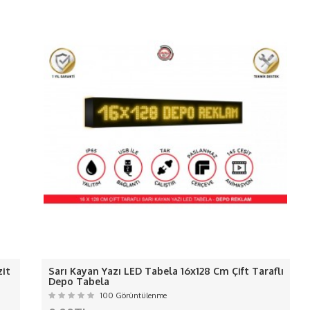
NDE NEDEN BİZİ TERCİH ET
 ledlerin akımı ölçülerek gerektiği kadar adaptör kull
-
Renk geçişleri yoktur net renkler de yanar.-
ış ortam için arkası silikonla değil 10 mm dekota kulla
-Ledlerimiz kaliteli
canlı ışık veren
sağlam ledlerdir
rimizi kalkma yapmaması için arka plakaya sağlamlaşt
ÜRÜNÜMÜZ KALIP İMALATI DEĞİLDİ
ALIŞMALARINIZ İÇİN LÜTFEN İRTİBAT
NOT:
Kargo ve KDV fiyata dahil değildi
erden ve Kargo da oluşan hasarlardan f
AVRUPA
it
Sarı Kayan Yazı LED Tabela 16x128 Cm Çift Taraflı
Hırvatistan, Danimarka, İspanya, Estonya, Finlandiya, Fransa, Yu
Depo Tabela
Malta, Hollanda, Polonya, Portekiz, Çek Cumhuriyeti, Romanya 
100 Görüntülenme