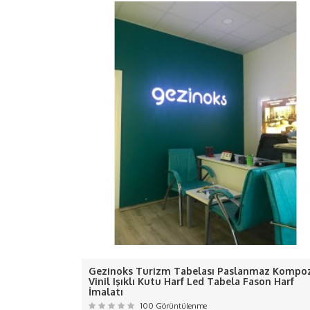
BU ÜRÜ
- Ürünümüzde 1 değil 2 değil
-D
-Ledle
ÖZEL Ç
Kargo kaynaklı gecikmel
Gezinoks Turizm Tabelası Paslanmaz Kompoz
Almanya, Avusturya, Belçika, Bulgaristan, 
Vinil Işıklı Kutu Harf Led Tabela Fason Harf
İmalatı
Litvanya, Lüksemburg, 
100 Görüntülenme