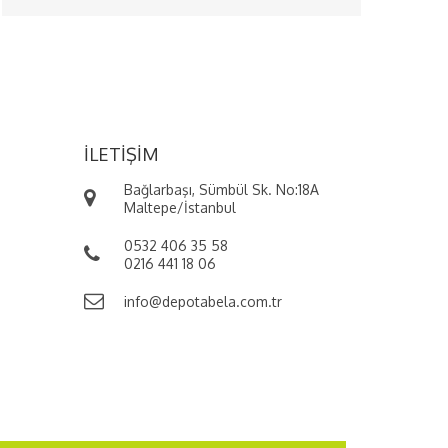
4999
İLETIŞIM
Bağlarbaşı, Sümbül Sk. No:18A
Maltepe/İstanbul
0532 406 35 58
0216 441 18 06
info@depotabela.com.tr