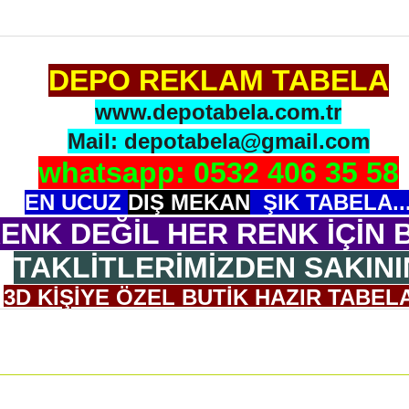
DEPO REKLAM TABELA
www.depotabela.com.tr
Mail: depotabela@gmail.com
whatsapp: 0532 406 35 58
EN UCUZ
DIŞ MEKAN
ŞIK TABELA..
ENK DEĞİL HER RENK İÇİN B
TAKLİTLERİMİZDEN SAKINI
3D KİŞİYE ÖZEL BUTİK HAZIR TABELA
OGONUZU GÖNDERİN BİZ 3D OLARAK 
ASMA APARATI ADAPTÖR İLE GELİR.
ULUMU ÇOK BASİTTİR. 5 CM KALINLIĞI VARDIR, H
Ölçü: 30x45 cm ( İstenilen ebatta yapılabilir.)