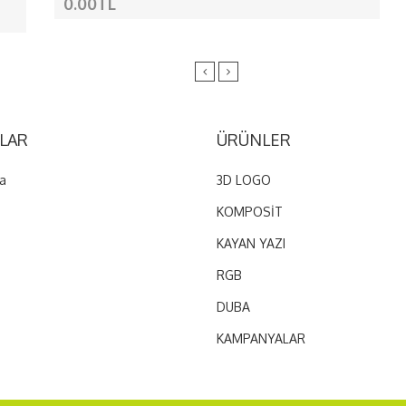
AMERİKA
0.00TL
Amerika Birleşik Devletleri ( USA ), Kanada
LAR
ÜRÜNLER
a
3D LOGO
KOMPOSİT
KAYAN YAZI
RGB
DUBA
KAMPANYALAR