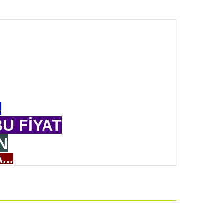
.
U FİYAT
N
...
ÜRETELİM
AFİFTİR