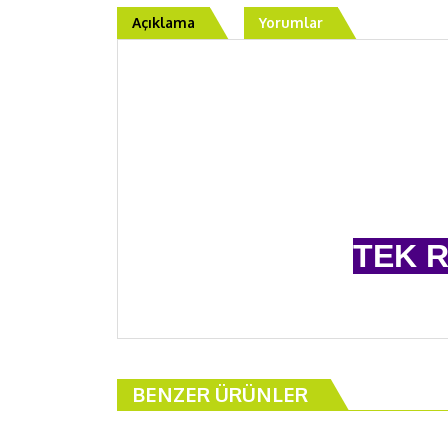
Açıklama
Yorumlar
TEK R
SİZ L
BENZER ÜRÜNLER
KUR